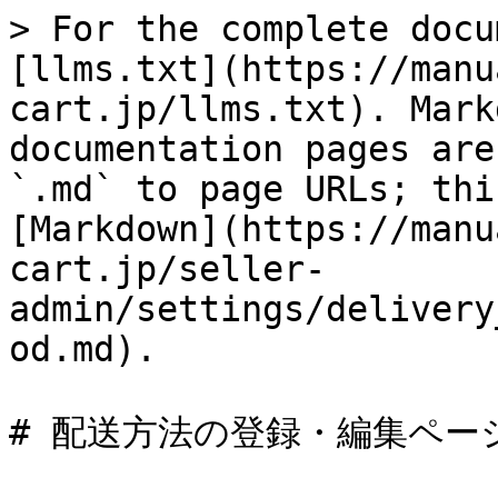
> For the complete docu
[llms.txt](https://manu
cart.jp/llms.txt). Mark
documentation pages are
`.md` to page URLs; thi
[Markdown](https://manu
cart.jp/seller-
admin/settings/delivery
od.md).

# 配送方法の登録・編集ページ