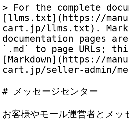
> For the complete docu
[llms.txt](https://manu
cart.jp/llms.txt). Mark
documentation pages are
`.md` to page URLs; thi
[Markdown](https://manu
cart.jp/seller-admin/me
# メッセージセンター

お客様やモール運営者とメッ