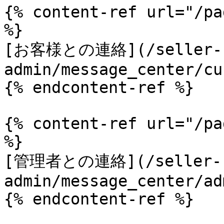
{% content-ref url="/pa
%}

[お客様との連絡](/seller-
admin/message_center/cu
{% endcontent-ref %}

{% content-ref url="/pa
%}

[管理者との連絡](/seller-
admin/message_center/ad