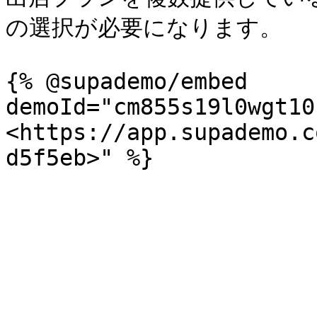
の選択が必要になります。

{% @supademo/embed 
demoId="cm855s19l0wgt10
<https://app.supademo.c