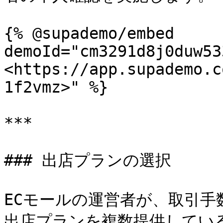
{% @supademo/embed 
demoId="cm3291d8j0duw53
<https://app.supademo.c
1f2vmz>" %}

***

### 出店プランの選択

ECモールの運営者が、取引
出店プランを複数提供してい