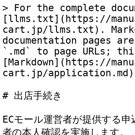
> For the complete docu
[llms.txt](https://manu
cart.jp/llms.txt). Mark
documentation pages are
`.md` to page URLs; thi
[Markdown](https://manu
cart.jp/application.md).
# 出店手続き

ECモール運営者が提供する
者の本人確認を実施します。
